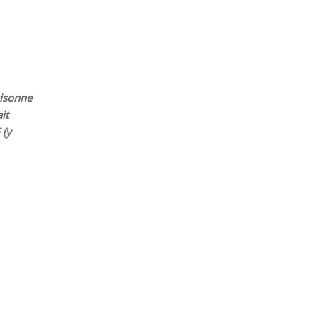
aisonne
it
 (y