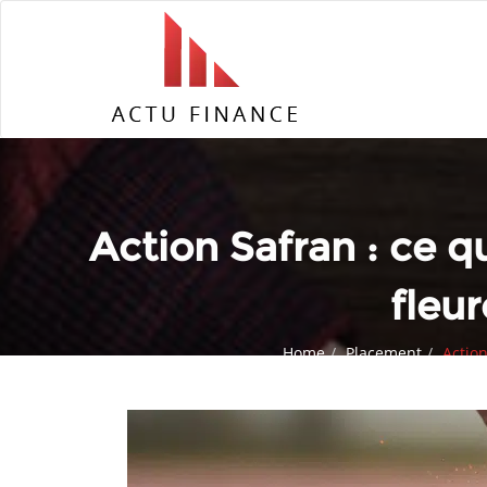
Action Safran : ce qu
fleu
Home
Placement
Action