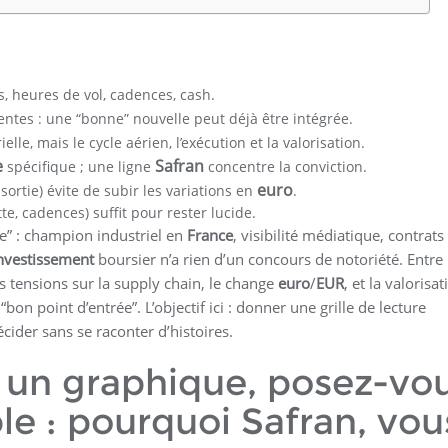
, heures de vol, cadences, cash.
tentes : une “bonne” nouvelle peut déjà être intégrée.
elle, mais le cycle aérien, l’exécution et la valorisation.
e
Safran
spécifique ; une ligne
concentre la conviction.
euro
, sortie) évite de subir les variations en
.
te, cadences) suffit pour rester lucide.
xe” : champion industriel en
France
, visibilité médiatique, contrats
nvestissement
boursier n’a rien d’un concours de notoriété. Entre 
es tensions sur la supply chain, le change
euro
/
EUR
, et la valorisat
“bon point d’entrée”. L’objectif ici : donner une grille de lecture
ider sans se raconter d’histoires.
 un graphique, posez-vo
e : pourquoi Safran, vou