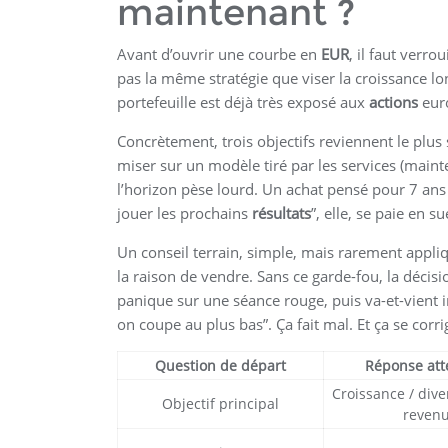
maintenant ?
Avant d’ouvrir une courbe en
EUR
, il faut verro
pas la même stratégie que viser la croissance lo
portefeuille est déjà très exposé aux
actions
euro
Concrètement, trois objectifs reviennent le plu
miser sur un modèle tiré par les services (mainte
l’horizon pèse lourd. Un achat pensé pour 7 an
jouer les prochains
résultats
”, elle, se paie en s
Un conseil terrain, simple, mais rarement appliq
la raison de vendre. Sans ce garde-fou, la déci
panique sur une séance rouge, puis va-et-vient i
on coupe au plus bas”. Ça fait mal. Et ça se corri
Question de départ
Réponse at
Croissance / diver
Objectif principal
reven