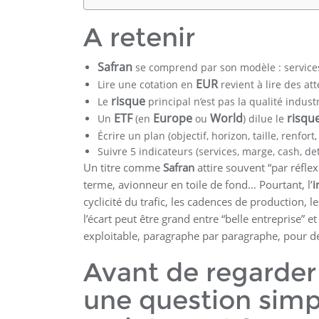
A retenir
Safran
se comprend par son modèle : services
EUR
Lire une cotation en
revient à lire des at
risque
Le
principal n’est pas la qualité industri
ETF
Europe
World
risqu
Un
(en
ou
) dilue le
Écrire un plan (objectif, horizon, taille, renfort
Suivre 5 indicateurs (services, marge, cash, det
Un titre comme
Safran
attire souvent “par réfle
terme, avionneur en toile de fond… Pourtant, l’
i
cyclicité du trafic, les cadences de production, l
l’écart peut être grand entre “belle entreprise” et 
exploitable, paragraphe par paragraphe, pour déc
Avant de regarder
une question simpl