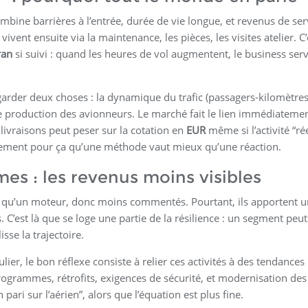
combine barrières à l’entrée, durée de vie longue, et revenus de ser
ivent ensuite via la maintenance, les pièces, les visites atelier. C’
ran
si suivi : quand les heures de vol augmentent, le business serv
regarder deux choses : la dynamique du trafic (passagers-kilomètres
de production des avionneurs. Le marché fait le lien immédiatemen
 livraisons peut peser sur la cotation en
EUR
même si l’activité “rée
xactement pour ça qu’une méthode vaut mieux qu’une réaction.
es : les revenus moins visibles
 qu’un moteur, donc moins commentés. Pourtant, ils apportent 
. C’est là que se loge une partie de la résilience : un segment peut
sse la trajectoire.
ier, le bon réflexe consiste à relier ces activités à des tendances
ogrammes, rétrofits, exigences de sécurité, et modernisation des
 pari sur l’aérien”, alors que l’équation est plus fine.