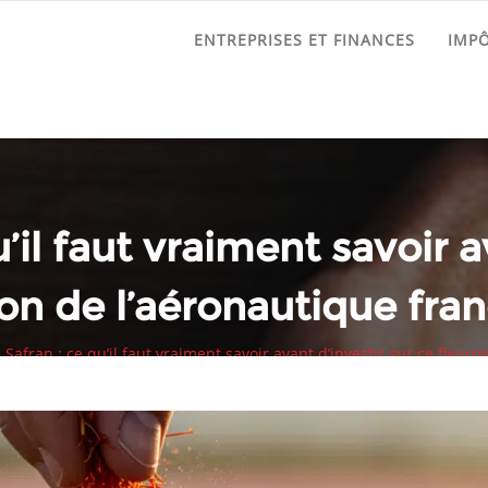
ENTREPRISES ET FINANCES
IMPÔ
’il faut vraiment savoir a
ron de l’aéronautique fran
 Safran : ce qu’il faut vraiment savoir avant d’investir sur ce fleur