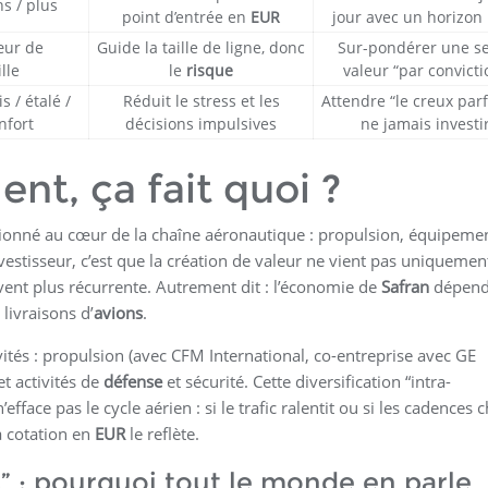
ns / plus
point d’entrée en
EUR
jour avec un horizon
cœur de
Guide la taille de ligne, donc
Sur-pondérer une s
lle
le
risque
valeur “par convicti
s / étalé /
Réduit le stress et les
Attendre “le creux parf
nfort
décisions impulsives
ne jamais investi
nt, ça fait quoi ?
ionné au cœur de la chaîne aéronautique : propulsion, équipemen
vestisseur, c’est que la création de valeur ne vient pas uniquemen
uvent plus récurrente. Autrement dit : l’économie de
Safran
dépen
livraisons d’
avions
.
ités : propulsion (avec CFM International, co-entreprise avec GE
t activités de
défense
et sécurité. Cette diversification “intra-
fface pas le cycle aérien : si le trafic ralentit ou si les cadences 
a cotation en
EUR
le reflète.
s” : pourquoi tout le monde en parle