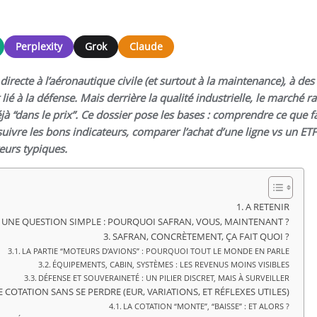
Perplexity
Grok
Claude
directe à l’aéronautique civile (et surtout à la maintenance), à des
lié à la défense. Mais derrière la qualité industrielle, le marché r
jà “dans le prix”. Ce dossier pose les bases : comprendre ce que fa
suivre les bons indicateurs, comparer l’achat d’une ligne vs un ETF
reurs typiques.
A RETENIR
 UNE QUESTION SIMPLE : POURQUOI SAFRAN, VOUS, MAINTENANT ?
SAFRAN, CONCRÈTEMENT, ÇA FAIT QUOI ?
LA PARTIE “MOTEURS D’AVIONS” : POURQUOI TOUT LE MONDE EN PARLE
ÉQUIPEMENTS, CABIN, SYSTÈMES : LES REVENUS MOINS VISIBLES
DÉFENSE ET SOUVERAINETÉ : UN PILIER DISCRET, MAIS À SURVEILLER
COTATION SANS SE PERDRE (EUR, VARIATIONS, ET RÉFLEXES UTILES)
LA COTATION “MONTE”, “BAISSE” : ET ALORS ?