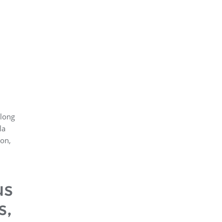
 long
la
ion,
us
s,