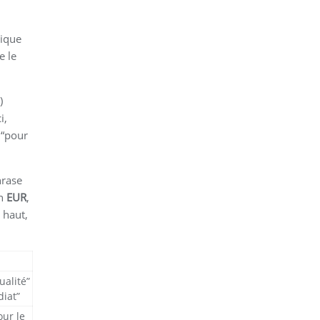
ique
e le
)
ci,
 “pour
hrase
en
EUR
,
 haut,
ualité”
iat”
our le