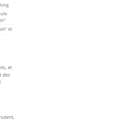
 long
eule
on”
ait” et
r
ts, et
t des
d
chutent,