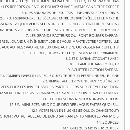
TIT DÉTOUR : CE QUE LE MOMENTUM RACONTE… ET CE QU’IL NE RACONTE PAS
S : LES REPÈRES QUE VOUS POUVEZ SUIVRE, MÊME SANS ÊTRE EXPERT
LES ANNONCES DE RÉSULTATS : UNE CHECKLIST EN 6 POINTS
 QUI PEUT SURPRENDRE : LE DÉCALAGE ENTRE L’ACTIVITÉ RÉELLE ET LE MARCHÉ
AFRAN : À QUOI VOUS ATTENDRE (ET LES PIÈGES D’INTERPRÉTATION)
DIVIDENDES VS CROISSANCE : QUEL EST VOTRE VRAI MOTEUR DE RENDEMENT ?
LES GRANDS FACTEURS QUI FONT BOUGER SAFRAN
 RÉEL : QUAND UN ÉVÉNEMENT LOIN DE VOUS IMPACTE VOTRE PORTEFEUILLE
 AUX AUTRES : VAUT-IL MIEUX UNE ACTION, OU PASSER PAR UN ETF ?
ETF EUROPE, ETF WORLD : CE QUE VOUS ACHETEZ VRAIMENT
ET SI SAFRAN STAGNAIT 3 ANS ?
ET AMUNDI DANS TOUT ÇA ?
ACHETER L’ACTION SAFRAN
COMBIEN INVESTIR : LA RÈGLE QUI ÉVITE DE “SUR-PESER” UNE SEULE LIGNE
TIMING : ACHETER “MAINTENANT” OU ÉTALER ?
ÉES CHEZ LES INVESTISSEURS PARTICULIERS SUR CE TYPE D’ACTION
OMMENT LIRE LES AVIS D’ANALYSTES SANS LES SUIVRE AVEUGLÉMENT
LES QUESTIONS À POSER À UN AVIS D’EXPERT
UN MINI-SCÉNARIO POUR DÉCIDER : VOUS FAITES QUOI SI…
VOTRE PLAN EN 5 LIGNES (ET OUI, ÇA CHANGE TOUT)
’ACTION : VOTRE TABLEAU DE BORD SAFRAN EN 10 MINUTES PAR MOIS
SOURCES
QUELQUES MOTS SUR L’AUTEUR