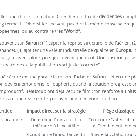
uiller une chose : l’intention. Chercher un flux de
dividendes
n’impl
ng terme. Et “diversifier” ne veut pas dire la même chose selon qu
péennes, ou au contraire très “
World
”.
s souvent sur
Safran
: (1) capter la reprise structurelle de l’aérien, (2
nance), (3) ajouter une valeur industrielle de qualité en
Europe
. I
s se gère avec calme, presque mécaniquement. Une position prise
ueurs froides si la publication sort juste “correcte”.
ué : écrire en une phrase la raison d’acheter
Safran
… et en une p
sion devient émotionnelle : euphorie quand la cotation progresse 
mproductif. Beaucoup ont déjà vécu ce film : “on renforce au plus
ge avec une règle écrite, pas avec une meilleure intuition.
tendue
Impact direct sur la stratégie
Piège classique
sification /
Détermine l’horizon et la
Confondre “valeur de q
u
tolérance à la volatilité
et “rendement imméd
Conditionne l’importance du
Suivre la cotation au j